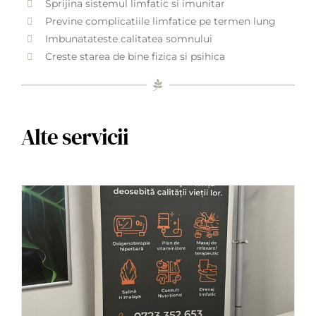
Sprijina sistemul limfatic si imunitar
Previne complicatiile limfatice pe termen lung
Imbunatateste calitatea somnului
Creste starea de bine fizica si psihica
Alte servicii