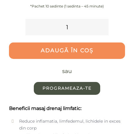
*Pachet 10 sedinte (1 sedinta – 45 minute)
Cantitate
Drenaj
limfatic
ADAUGĂ ÎN COȘ
membre
superioare
sau
+
spate
PROGRAMEAZA-TE
-
pachet
Beneficii masaj drenaj limfatic:
10
Reduce inflamatia, limfedemul, lichidele in exces
sedinte
din corp