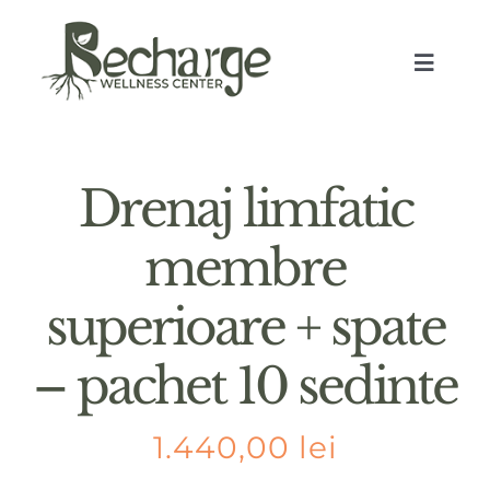
Skip
to
Toggle
content
Naviga
Drenaj limfatic
membre
superioare + spate
PAC
– pachet 10 sedinte
1.440,00
lei
PR