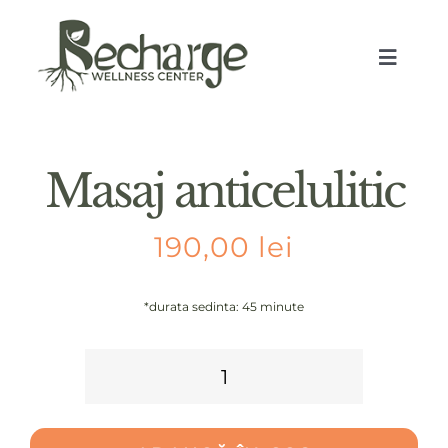
Skip
to
Toggle
content
Naviga
Masaj anticelulitic
190,00
lei
*durata sedinta: 45 minute
PAC
Cantitate
Masaj
PR