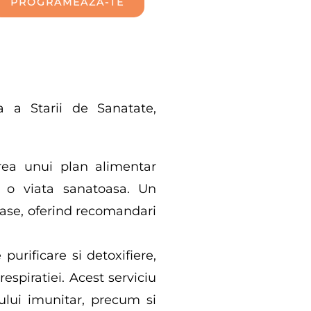
PROGRAMEAZA-TE
a a Starii de Sanatate,
rea unui plan alimentar
u o viata sanatoasa. Un
toase, oferind recomandari
urificare si detoxifiere,
espiratiei. Acest serviciu
ului imunitar, precum si