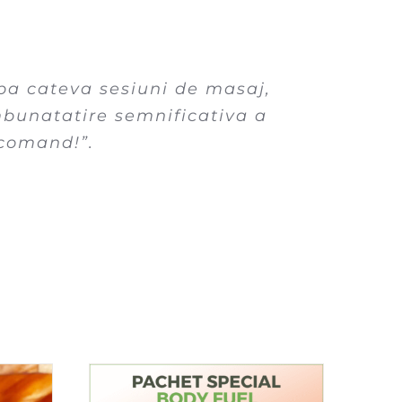
pa cateva sesiuni de masaj,
mbunatatire semnificativa a
ecomand!”.