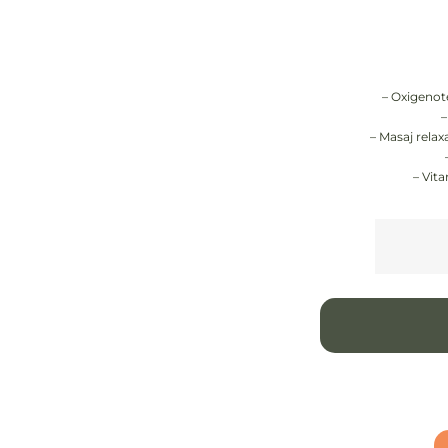
– Oxigenote
–
– Masaj relax
– Vita