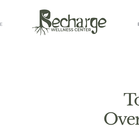
E
To
Over