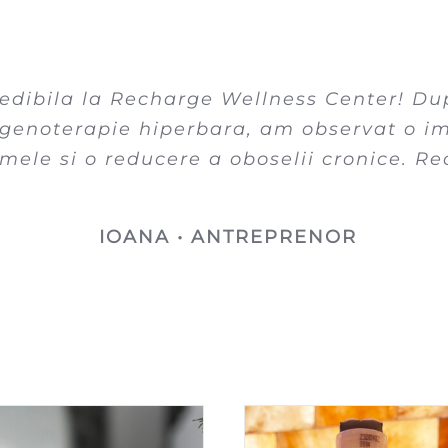
redibila la Recharge Wellness Center! Du
xigenoterapie hiperbara, am observat o i
 mele si o reducere a oboselii cronice. R
IOANA • ANTREPRENOR