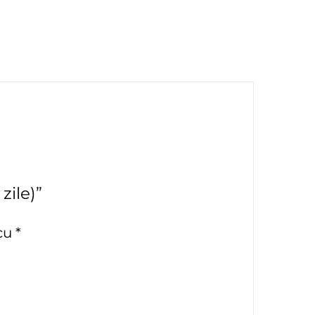
zile)”
 cu
*