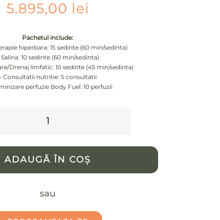
5.895,00
lei
Pachetul include:
rapie hiperbara: 15 sedinte (60 min/sedinta)
 Salina: 10 sedinte (60 min/sedinta)
are/Drenaj limfatic: 10 sedinte (45 min/sedinta)
– Consultatii nutritie: 5 consultatii
minizare perfuzie Body Fuel: 10 perfuzii
Cantitate
Total
Health
ADAUGĂ ÎN COȘ
Overhaul
(90
sau
zile)